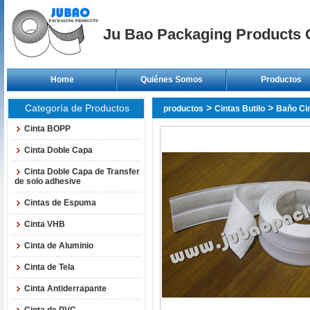
Ju Bao Packaging Products C
Home
Quiénes Somos
Productos
Categoría de Productos
>
>
productos
Cintas Butilo
Baño Cin
Cinta BOPP
Cinta Doble Capa
Cinta Doble Capa de Transfer
de solo adhesive
Cintas de Espuma
Cinta VHB
Cinta de Aluminio
Cinta de Tela
Cinta Antiderrapante