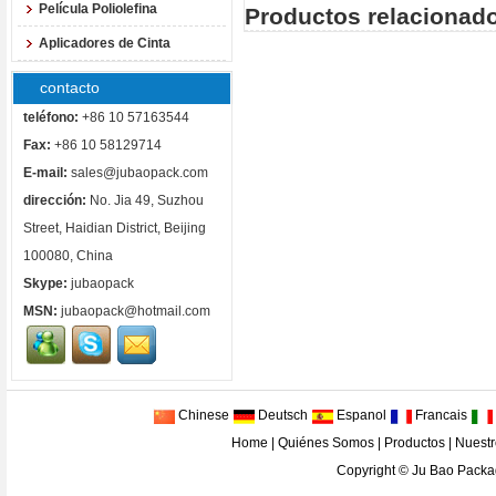
Película Poliolefina
Productos relacionado
Aplicadores de Cinta
contacto
teléfono:
+86 10 57163544
Fax:
+86 10 58129714
E-mail:
sales@jubaopack.com
dirección:
No. Jia 49, Suzhou
Street, Haidian District, Beijing
100080, China
Skype:
jubaopack
MSN:
jubaopack@hotmail.com
Chinese
Deutsch
Espanol
Francais
Home
|
Quiénes Somos
|
Productos
|
Nuestr
Copyright ©
Ju Bao Packag