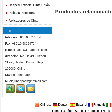
Césped Artificial Cinta Unión
Productos relacionado
Película Poliolefina
Aplicadores de Cinta
contacto
teléfono:
+86 10 57163544
Fax:
+86 10 58129714
E-mail:
sales@jubaopack.com
dirección:
No. Jia 49, Suzhou
Street, Haidian District, Beijing
100080, China
Skype:
jubaopack
MSN:
jubaopack@hotmail.com
Chinese
Deutsch
Espanol
Francais
Home
|
Quiénes Somos
|
Productos
|
Nuestr